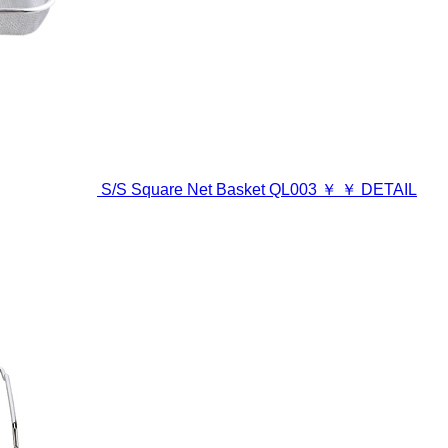
S/S Square Net Basket
QL003
￥
￥
DETAIL