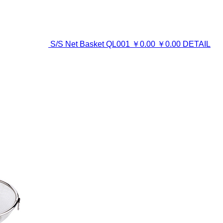
S/S Net Basket
QL001
￥
0.00
￥
0.00
DETAIL