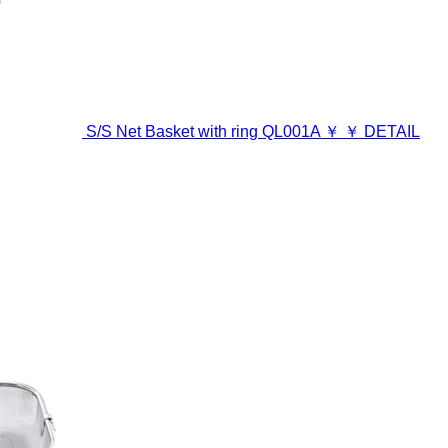
S/S Net Basket with ring
QL001A
￥
￥
DETAIL